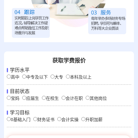
获取学费报价
学历水平
高中
中专及以下
大专
本科及以上
目前状态
宝妈
应届生
在校生
会计在职
其他岗位
学习目标
0基础入门
财务证书
会计实操
升职加薪