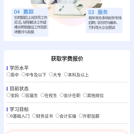
获取学费报价
学历水平
高中
中专及以下
大专
本科及以上
目前状态
宝妈
应届生
在校生
会计在职
其他岗位
学习目标
0基础入门
财务证书
会计实操
升职加薪