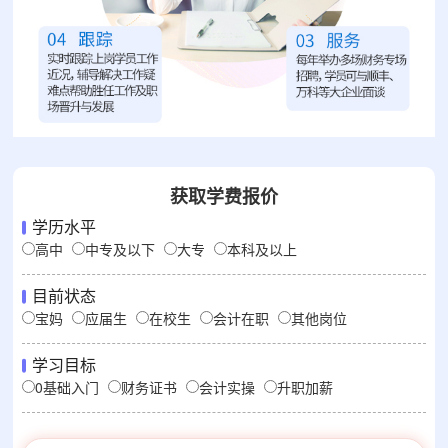
获取学费报价
学历水平
高中
中专及以下
大专
本科及以上
目前状态
宝妈
应届生
在校生
会计在职
其他岗位
学习目标
0基础入门
财务证书
会计实操
升职加薪