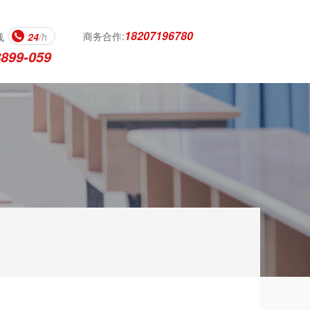
18207196780
商务合作:
线
24
/h
8899-059