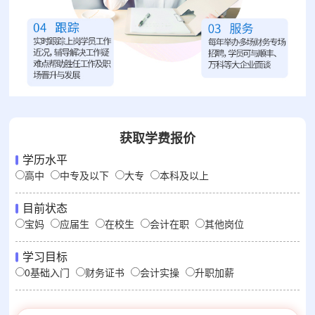
获取学费报价
学历水平
高中
中专及以下
大专
本科及以上
目前状态
宝妈
应届生
在校生
会计在职
其他岗位
学习目标
0基础入门
财务证书
会计实操
升职加薪