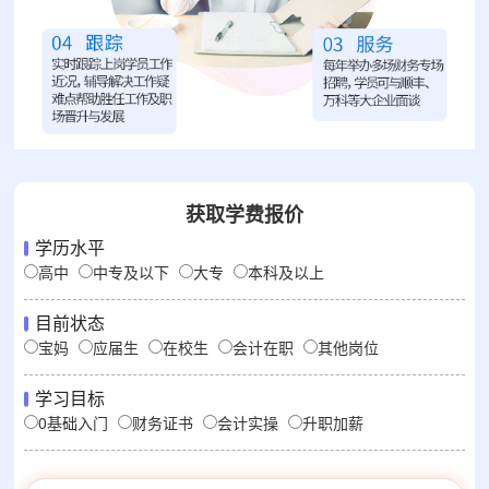
获取学费报价
学历水平
高中
中专及以下
大专
本科及以上
目前状态
宝妈
应届生
在校生
会计在职
其他岗位
学习目标
0基础入门
财务证书
会计实操
升职加薪