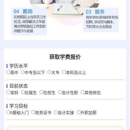
获取学费报价
学历水平
高中
中专及以下
大专
本科及以上
目前状态
宝妈
应届生
在校生
会计在职
其他岗位
学习目标
0基础入门
财务证书
会计实操
升职加薪