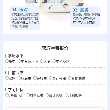
获取学费报价
学历水平
高中
中专及以下
大专
本科及以上
目前状态
宝妈
应届生
在校生
会计在职
其他岗位
学习目标
0基础入门
财务证书
会计实操
升职加薪